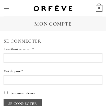
Skip
to
0
content
MON COMPTE
SE CONNECTER
Obligatoire
Identifiant ou e-mail
*
Obligatoire
Mot de passe
*
Se souvenir de moi
SE CONNECTER