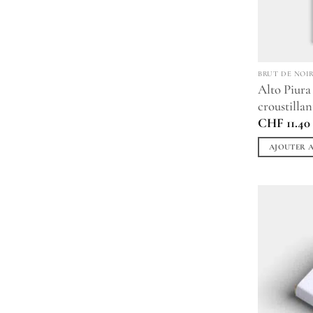
BRUT DE NOI
Alto Piura
croustillan
CHF
11.40
AJOUTER A