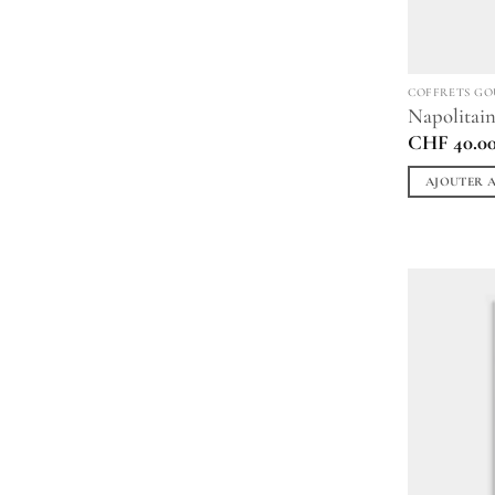
COFFRETS G
Napolitain
CHF
40.0
AJOUTER A