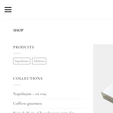
Skip
to
content
SHOP
PRODUITS
Napolitains
Tablettes
COLLECTIONS
Napolitains – en vrac
Coffrets gourmets