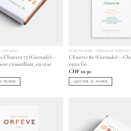
 – EN VRAC
NOIR DE NOIR - CHOCOLAT NOIR EXT
s L’Esterre 75 (Grenade) –
L’Esterre 80 (Grenade) – Ch
oir croustillant, en vrac
extra fin
0
CHF
10.30
U PANIER
AJOUTER AU PANIER