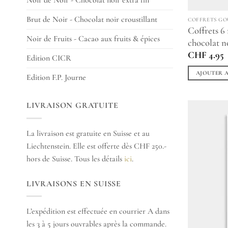
Noir de Noir - Chocolat noir extra fin
Brut de Noir - Chocolat noir croustillant
COFFRETS G
Coffrets 6
Noir de Fruits - Cacao aux fruits & épices
chocolat n
CHF
4.95
Edition CICR
AJOUTER A
Edition F.P. Journe
LIVRAISON GRATUITE
La livraison est gratuite en Suisse et au
Liechtenstein. Elle est offerte dès CHF 250.-
hors de Suisse. Tous les détails
ici
.
LIVRAISONS EN SUISSE
L’expédition est effectuée en courrier A dans
les 3 à 5 jours ouvrables après la commande.