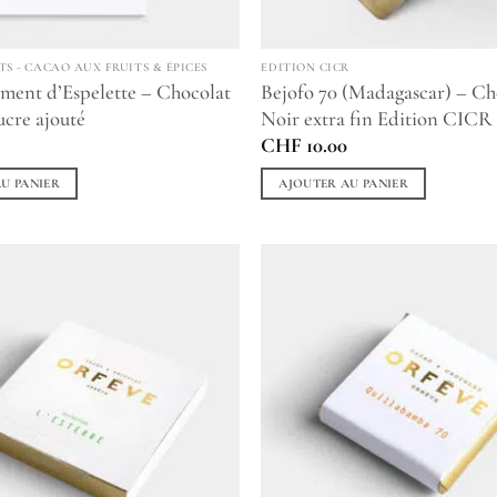
TS - CACAO AUX FRUITS & ÉPICES
EDITION CICR
ment d’Espelette – Chocolat
Bejofo 70 (Madagascar) – Ch
ucre ajouté
Noir extra fin Edition CICR
CHF
10.00
U PANIER
AJOUTER AU PANIER