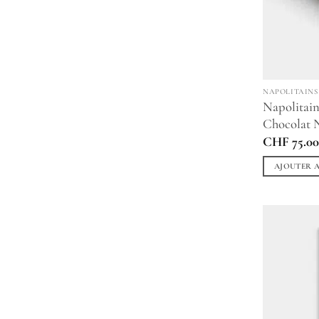
NAPOLITAINS
Napolitain
Chocolat N
CHF
75.0
AJOUTER A