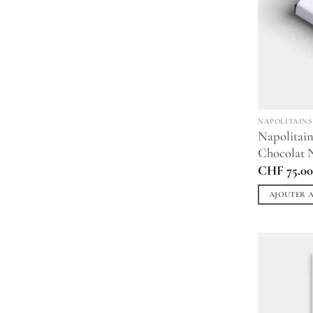
NAPOLITAINS
Napolitain
Chocolat N
CHF
75.0
AJOUTER A