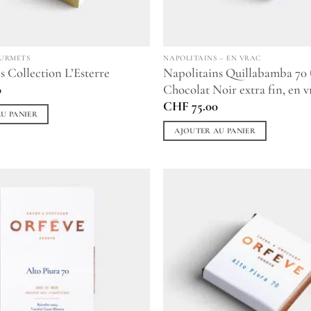
OURMETS
NAPOLITAINS – EN VRAC
s Collection L’Esterre
Napolitains Quillabamba 70 
Chocolat Noir extra fin, en v
0
CHF
75.00
U PANIER
AJOUTER AU PANIER