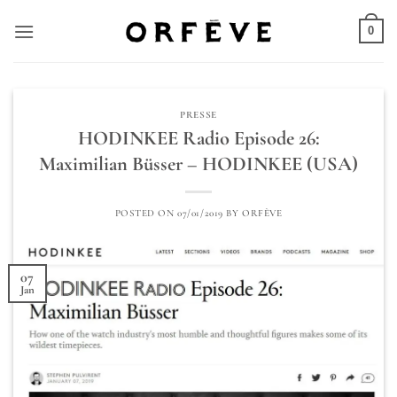
Skip
to
0
content
PRESSE
HODINKEE Radio Episode 26:
Maximilian Büsser – HODINKEE (USA)
POSTED ON
07/01/2019
BY
ORFÈVE
07
Jan