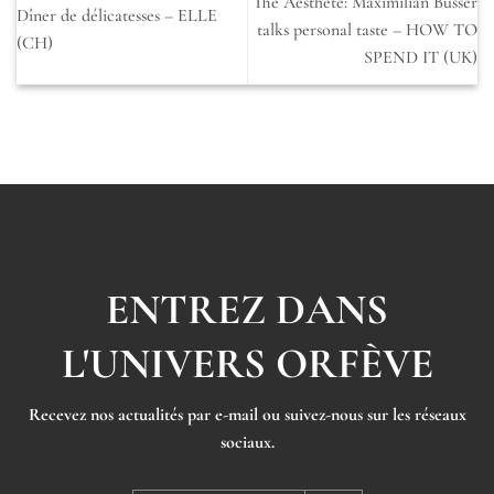
The Aesthete: Maximilian Büsser
Dîner de délicatesses – ELLE
talks personal taste – HOW TO
(CH)
SPEND IT (UK)
ENTREZ DANS
L'UNIVERS ORFÈVE
Recevez nos actualités par e-mail ou suivez-nous sur les réseaux
sociaux.