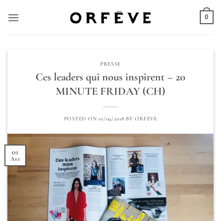
Skip
to
0
content
PRESSE
Ces leaders qui nous inspirent – 20
MINUTE FRIDAY (CH)
POSTED ON
01/04/2018
BY
ORFÈVE
01
Avr