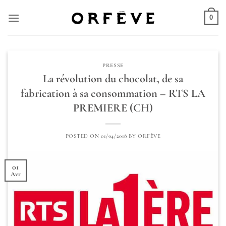
Skip
to
0
content
PRESSE
La révolution du chocolat, de sa
fabrication à sa consommation – RTS LA
PREMIERE (CH)
POSTED ON
01/04/2018
BY
ORFÈVE
01
Avr