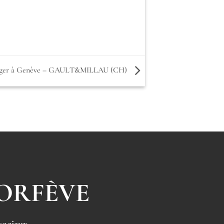
anger à Genève – GAULT&MILLAU (CH)
 ORFÈVE
sociaux.