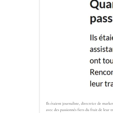
Ils étaient journaliste, directrice de marke
avec des passionnés fiers du fruit de leur t