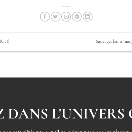
(CH)
Sauvage: bar à m
 DANS L'UNIVERS
 nos actualités par e-mail ou suivez-nous sur les réseaux 