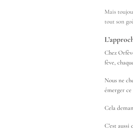
Mais toujour
tout son goû
L’approc
Chez Orfève
fève, chaqu
Nous ne che
émerger ce q
Cela demand
C’est aussi