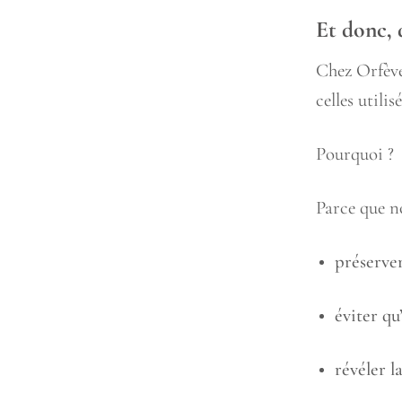
Et donc, 
Chez Orfève
celles utilis
Pourquoi ?
Parce que n
préserver
éviter qu
révéler l