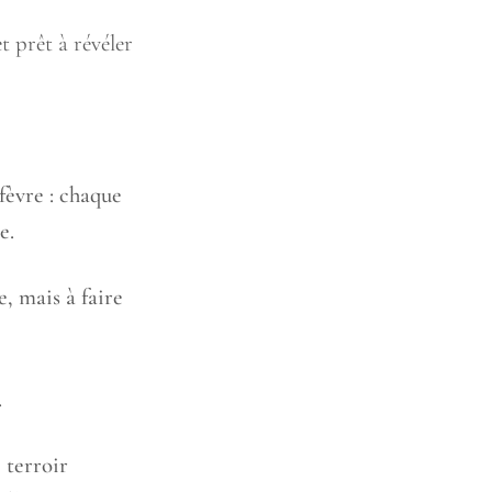
t prêt à révéler
fèvre : chaque
e.
, mais à faire
.
 terroir