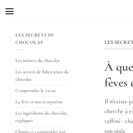
Skip
to
content
LES SECRETS DU
LES SECRE
CHOCOLAT
Les métiers du chocolat
À quel
Les secrets de fabrication du
fèves 
chocolat
Comprendre le cacao
Il n’existe
La fève et son écosystème
cherche à e
Les ingrédients du chocolat,
raffiné : c
expliqués
son goût.
Choisir et comprendre son