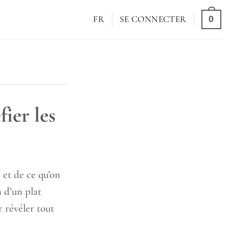
0
FR
SE CONNECTER
fier les
 et de ce qu’on
 d’un plat
 révéler tout